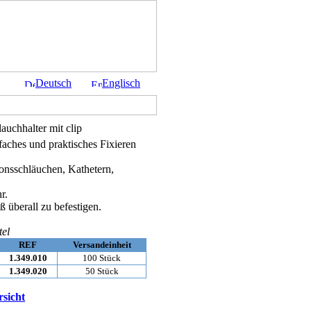
Deutsch
Englisch
auchhalter mit clip
aches und praktisches Fixieren
ionsschläuchen, Kathetern,
r.
 überall zu befestigen.
tel
REF
Versandeinheit
1.349.010
100 Stück
1.349.020
50 Stück
sicht