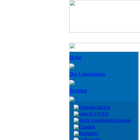
Home
Das Unternehmen
Produkte
Einmalschürzen
samcoCOVER
sterile Geräteabdeckungen
Fixation
Paediatrie
Orthopädie