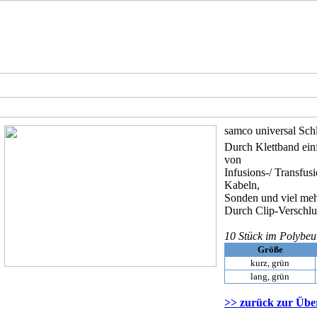
samco universal Schl
Durch Klettband einf
von
Infusions-/ Transfus
Kabeln,
Sonden und viel meh
Durch Clip-Verschluß
10 Stück im Polybeu
Größe
kurz, grün
lang, grün
>> zurück zur Über